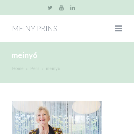
MEINY PRINS
meiny6
Home
Pers
meiny6
»
»