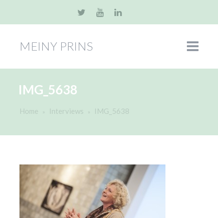
MEINY PRINS
IMG_5638
Home
Interviews
IMG_5638
»
»