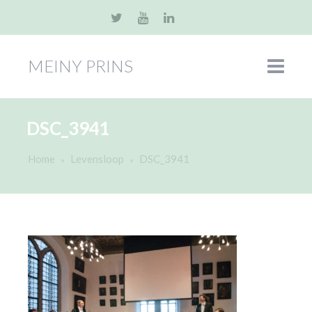
MEINY PRINS
DSC_3941
Home
Levensloop
DSC_3941
»
»