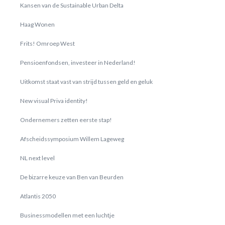
Kansen van de Sustainable Urban Delta
Haag Wonen
Frits! Omroep West
Pensioenfondsen, investeer in Nederland!
Uitkomst staat vast van strijd tussen geld en geluk
New visual Priva identity!
Ondernemers zetten eerste stap!
Afscheidssymposium Willem Lageweg
NL next level
De bizarre keuze van Ben van Beurden
Atlantis 2050
Businessmodellen met een luchtje