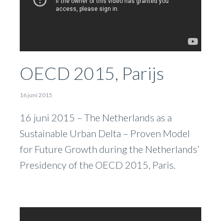
OECD 2015, Parijs
16 juni 2015
16 juni 2015 – The Netherlands as a
Sustainable Urban Delta – Proven Model
for Future Growth during the Netherlands’
Presidency of the OECD 2015, Paris.