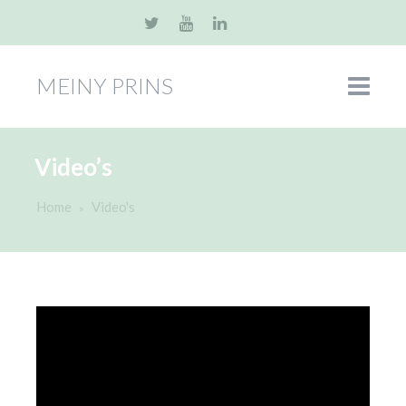
MEINY PRINS
Video’s
Home
Video's
»