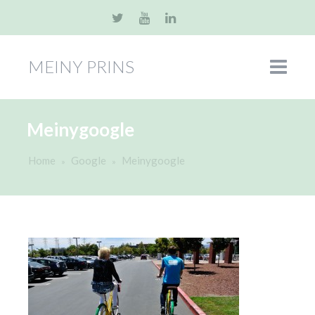
MEINY PRINS
Meinygoogle
Home
Google
Meinygoogle
»
»