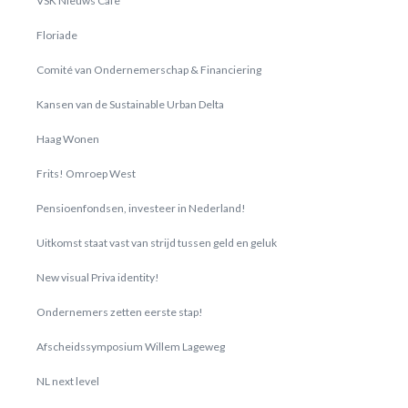
VSK Nieuws Cafe
Floriade
Comité van Ondernemerschap & Financiering
Kansen van de Sustainable Urban Delta
Haag Wonen
Frits! Omroep West
Pensioenfondsen, investeer in Nederland!
Uitkomst staat vast van strijd tussen geld en geluk
New visual Priva identity!
Ondernemers zetten eerste stap!
Afscheidssymposium Willem Lageweg
NL next level