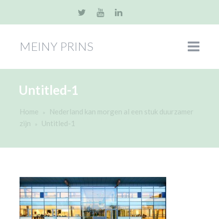
MEINY PRINS
Untitled-1
Home
Nederland kan morgen al een stuk duurzamer
»
zijn
Untitled-1
»