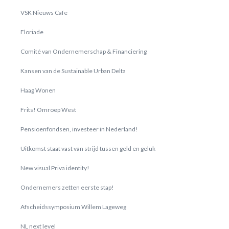
VSK Nieuws Cafe
Floriade
Comité van Ondernemerschap & Financiering
Kansen van de Sustainable Urban Delta
Haag Wonen
Frits! Omroep West
Pensioenfondsen, investeer in Nederland!
Uitkomst staat vast van strijd tussen geld en geluk
New visual Priva identity!
Ondernemers zetten eerste stap!
Afscheidssymposium Willem Lageweg
NL next level